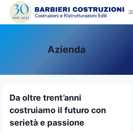
Salta
al
contenuto
Azienda
Da oltre trent’anni
costruiamo il futuro con
serietà e passione